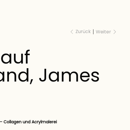
Anmelden
Zurück
Weiter
 auf
and, James
– Collagen und Acrylmalerei