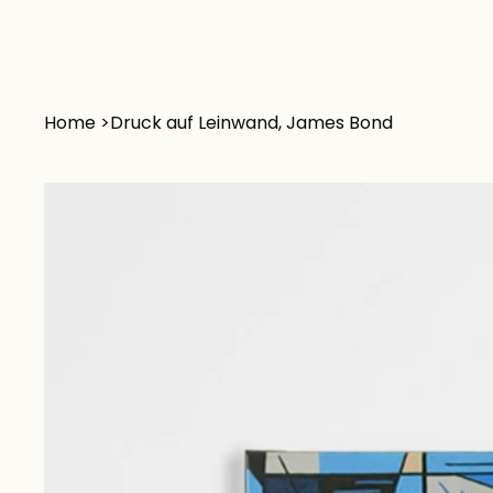
Tina
Alle Produkte
Originale
Gedruckt
Austellungen
Gutschein
Home
>
Druck auf Leinwand, James Bond