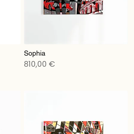
Sophia
Preis
810,00 €