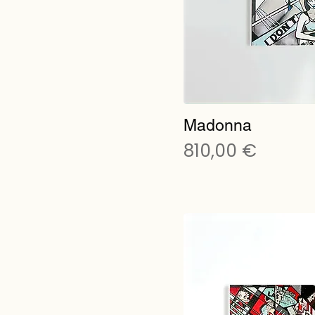
Madonna
Preis
810,00 €