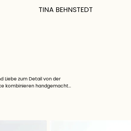
TINA BEHNSTEDT
nd Liebe zum Detail von der
erke kombinieren handgemachte
oder Papier lebendig werden.
n wider und erzählen