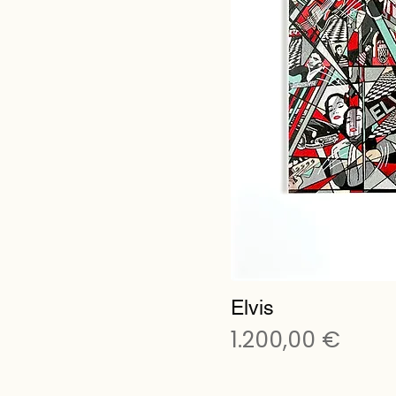
Elvis
Preis
1.200,00 €