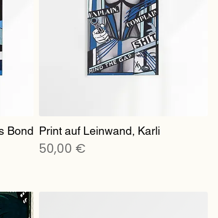
s Bond
Print auf Leinwand, Karli
Preis
50,00 €