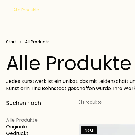
Tina
Alle Produkte
Originale
Gedruckt
Austellungen
Gutschein
Start
All Products
Alle Produkte
Jedes Kunstwerk ist ein Unikat, das mit Leidenschaft u
Künstlerin Tina Behnstedt geschaffen wurde. Ihre W
Collagen mit kräftigen Acrylfarben, die auf Leinwand 
Suchen nach
31 Produkte
Diese Stücke spiegeln die kreative Vision der Künstleri
Geschichten voller Emotionen und Fantasie.
Alle Produkte
Originale
Neu
Gedruckt