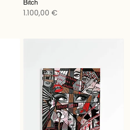
Bitch
Preis
1.100,00 €