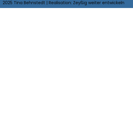
2025 Tina Behnstedt | Realisation:
Zeyßig weiter
entwickeln