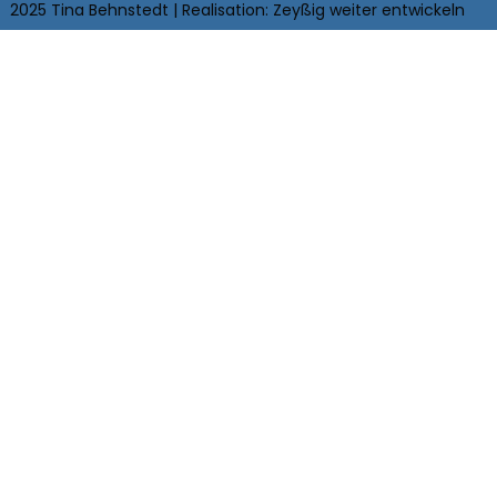
2025 Tina Behnstedt | Realisation:
Zeyßig weiter
entwickeln